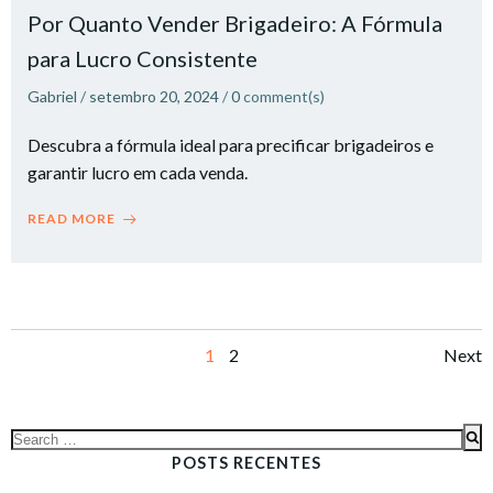
Por Quanto Vender Brigadeiro: A Fórmula
para Lucro Consistente​
Gabriel
/
setembro 20, 2024
/
0
comment(s)
Descubra a fórmula ideal para precificar brigadeiros e
garantir lucro em cada venda.
READ MORE
Posts
Po
Page
Page
1
2
Next
navigation
na
Search
for:
POSTS RECENTES